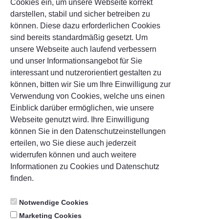
Cookies ein, um unsere Webseite korrekt
darstellen, stabil und sicher betreiben zu
txt-savings-security-
können. Diese dazu erforderlichen Cookies
question
*
sind bereits standardmäßig gesetzt. Um
unsere Webseite auch laufend verbessern
und unser Informationsangebot für Sie
txt-savings-answer-security-
interessant und nutzerorientiert gestalten zu
question
*
können, bitten wir Sie um Ihre Einwilligung zur
Verwendung von Cookies, welche uns einen
Einblick darüber ermöglichen, wie unsere
Webseite genutzt wird. Ihre Einwilligung
txt-savings-advertising-approval
können Sie in den Datenschutzeinstellungen
erteilen, wo Sie diese auch jederzeit
txt-savings-advertisement
widerrufen können und auch weitere
Informationen zu Cookies und Datenschutz
txt-savings-confirmation
*
finden.
Notwendige Cookies
txt-savings-mandatoryField
txt-savings-next
Marketing Cookies