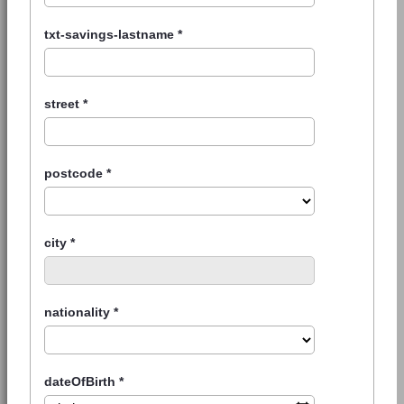
txt-savings-lastname
*
street
*
postcode
*
city
*
nationality
*
dateOfBirth
*