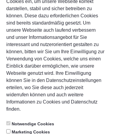
Cookies ein, um unsere Webseite korrekt
darstellen, stabil und sicher betreiben zu
txt-savings-security-
können. Diese dazu erforderlichen Cookies
question
*
sind bereits standardmäßig gesetzt. Um
unsere Webseite auch laufend verbessern
und unser Informationsangebot für Sie
txt-savings-answer-security-
interessant und nutzerorientiert gestalten zu
question
*
können, bitten wir Sie um Ihre Einwilligung zur
Verwendung von Cookies, welche uns einen
Einblick darüber ermöglichen, wie unsere
Webseite genutzt wird. Ihre Einwilligung
txt-savings-advertising-approval
können Sie in den Datenschutzeinstellungen
erteilen, wo Sie diese auch jederzeit
txt-savings-advertisement
widerrufen können und auch weitere
Informationen zu Cookies und Datenschutz
txt-savings-confirmation
*
finden.
Notwendige Cookies
txt-savings-mandatoryField
txt-savings-next
Marketing Cookies