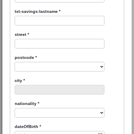
txt-savings-lastname
*
street
*
postcode
*
city
*
nationality
*
dateOfBirth
*