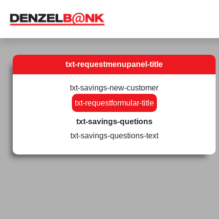
txt-requestmenupanel-title
txt-savings-new-customer
txt-requestformular-title
txt-savings-quetions
txt-savings-questions-text