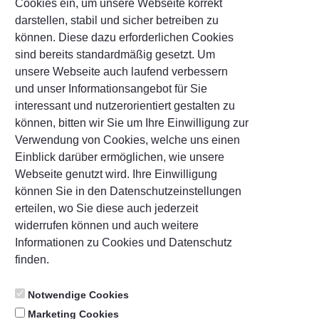
Cookies ein, um unsere Webseite korrekt
darstellen, stabil und sicher betreiben zu
txt-savings-security-
können. Diese dazu erforderlichen Cookies
question
*
sind bereits standardmäßig gesetzt. Um
unsere Webseite auch laufend verbessern
und unser Informationsangebot für Sie
txt-savings-answer-security-
interessant und nutzerorientiert gestalten zu
question
*
können, bitten wir Sie um Ihre Einwilligung zur
Verwendung von Cookies, welche uns einen
Einblick darüber ermöglichen, wie unsere
Webseite genutzt wird. Ihre Einwilligung
txt-savings-advertising-approval
können Sie in den Datenschutzeinstellungen
erteilen, wo Sie diese auch jederzeit
txt-savings-advertisement
widerrufen können und auch weitere
Informationen zu Cookies und Datenschutz
txt-savings-confirmation
*
finden.
Notwendige Cookies
txt-savings-mandatoryField
txt-savings-next
Marketing Cookies