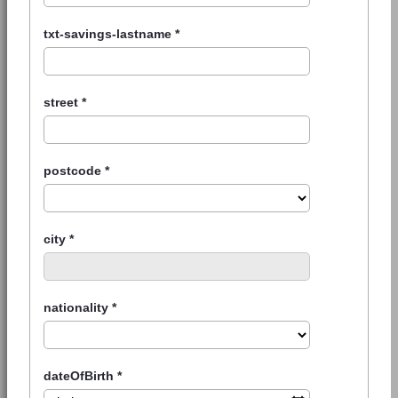
txt-savings-lastname
*
street
*
postcode
*
city
*
nationality
*
dateOfBirth
*